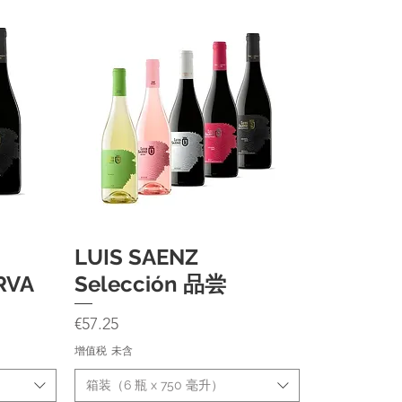
LUIS SAENZ
快速瀏覽
RVA
Selección 品尝
價格
€57.25
增值税 未含
箱装（6 瓶 x 750 毫升）