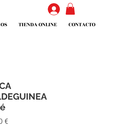
IOS
TIENDA ONLINE
CONTACTO
NCA
LDEGUINEA
sé
Precio
0 €