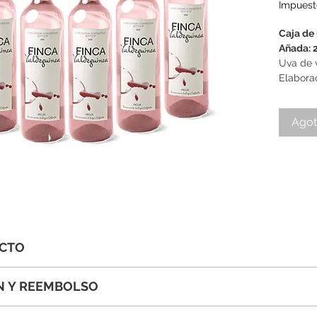
Impuest
Caja de 
Añada: 
Uva de 
Elaborac
Ago
UCTO
tro vino elaborado con uvas procedentes de nuestros viñed
N Y REEMBOLSO
n El Cortijo (Rioja Alta). Viticultura sostenible, en laderas 
amos para que cada pedido llegue a tus manos en perfectas