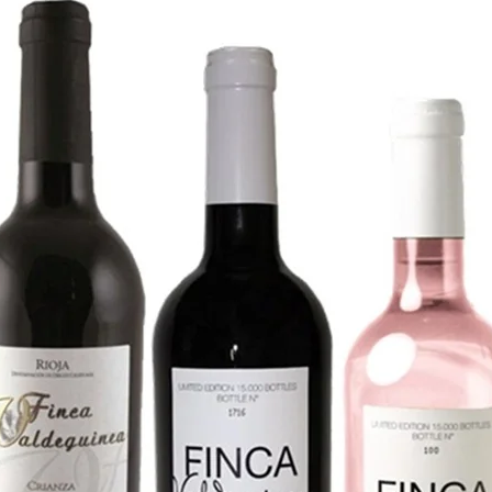
e cuidadosamente el paquete en el momento de la recepción
 embalaje o signos de manipulación, se recomienda
no aceptar
 del transportista. Posteriormente, deberá ponerse en contac
o máximo de 48 horas.
 relacionada con los envíos, puede contactar con nosotros a
z.com