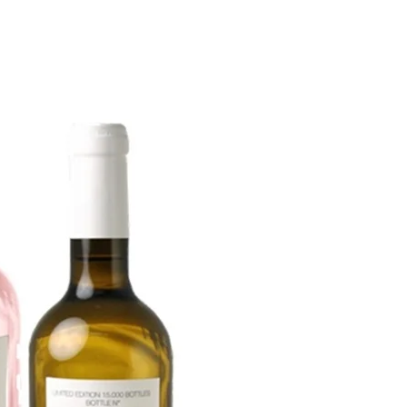
 del mismo. En caso de
 el pedido
y dejar constancia
to con nuestro equipo de
 través de mail de atención al