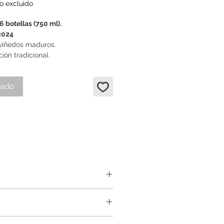
o excluido
6 botellas (750 ml).
2024
viñedos maduros.
ión tradicional.
tado
os de 25-50 años en
de monte. donde se realiza la
 condiciones y con la mejor