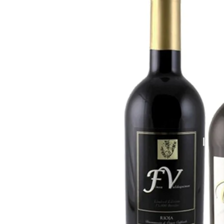
Rogamos al cliente que revis
detectar daños visibles en el
de la incidencia en el albarán
atención al cliente en un plaz
Para cualquier duda o consulta
cliente: info@bodegaluissaen